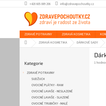
Přejít
+420 605 089 206
info@zdravepochoutky.cz
na
obsah
ZDRAVÉ POTRAVINY
ZDRAVÁ KOSMETIKA
KON
Domů
ZDRAVÁ KOSMETIKA
DÁRKOVÉ SADY
P
Dárk
o
Přeskočit
s
Průměr
1 hodno
Kategorie
kategorie
t
hodnoce
r
produkt
ZDRAVÉ POTRAVINY
a
je
SUDŽUCH
5,0
n
z
OVOCNÉ PLÁTKY - RAW
n
5
í
OVOCNÉ LAVAŠE - NESLAZENÉ
hvězdič
p
OVOCNÉ LAVAŠE - SLAZENÉ
a
OVOCNÉ TRUBIČKY - MALÉ