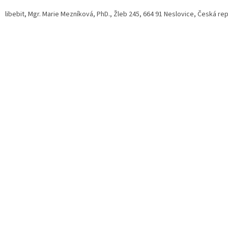
libebit
, Mgr. Marie Mezníková, PhD.,
Žleb 245, 664 91 Neslovice,
Česká rep