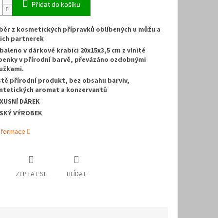
Přidat do košíku
běr z kosmetických přípravků oblíbených u můžu a
jich partnerek
baleno v dárkové krabici 20x15x3,5 cm z vlnité
penky v přírodní barvě, převázáno ozdobnými
užkami.
stě přírodní produkt, bez obsahu barviv,
ntetických aromat a konzervantů
XUSNÍ DÁREK
SKÝ VÝROBEK
informace
ZEPTAT SE
HLÍDAT