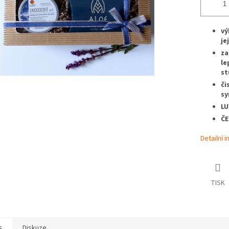
vý
je
za
le
st
či
sy
LU
ČE
Detailní 
TISK
s
Diskuze