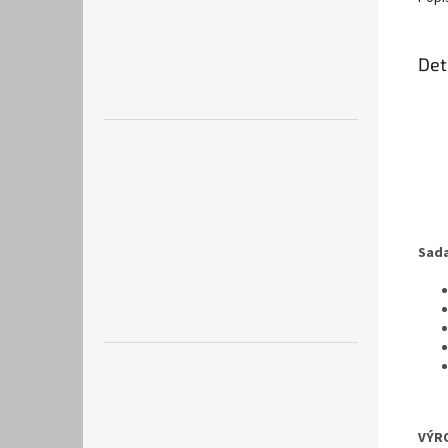
Det
Sada
VÝR