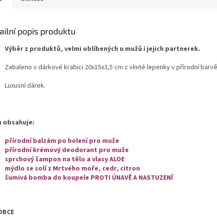
ailní popis produktu
Výběr z produktů, velmi oblíbených u mužů i jejich partnerek.
Zabaleno v dárkové krabici 20x15x3,5 cm z vlnité lepenky v přírodní barv
Luxusní dárek.
 obsahuje:
přírodní balzám po holení pro muže
přírodní krémový deodorant pro muže
sprchový šampon na tělo a vlasy ALOE
mýdlo se solí z Mrtvého moře, cedr, citron
šumivá bomba do koupele PROTI ÚNAVĚ A NASTUZENÍ
OBCE