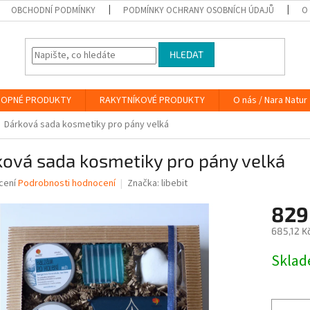
OBCHODNÍ PODMÍNKY
PODMÍNKY OCHRANY OSOBNÍCH ÚDAJŮ
O
HLEDAT
OPNÉ PRODUKTY
RAKYTNÍKOVÉ PRODUKTY
O nás / Nara Natur
Dárková sada kosmetiky pro pány velká
ová sada kosmetiky pro pány velká
né
cení
Podrobnosti hodnocení
Značka:
libebit
ní
829
u
685,12 K
Měrná
Skla
cena:
ek.