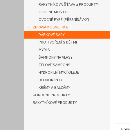
n
RAKYTNÍKOVÁ ŠŤÁVA a PRODUKTY
e
OVOCNÉ MOŠTY
l
OVOCNÉ PYRÉ (PŘESNÍDÁVKY)
ZDRAVÁ KOSMETIKA
DÁRKOVÉ SADY
PRO TVOŘENÍ S DĚTMI
MÝDLA
ŠAMPONY NA VLASY
TĚLOVÉ ŠAMPONY
HYDROFILNÍ MYCÍ OLEJE
DEODORANTY
KRÉMY A BALZÁMY
KONOPNÉ PRODUKTY
RAKYTNÍKOVÉ PRODUKTY
Popi