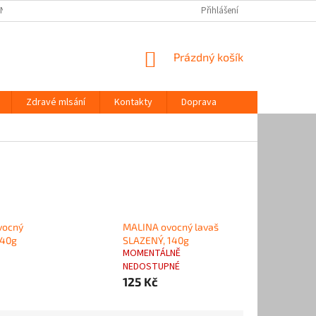
 NÁS / NARA NATUR
ZDRAVÉ MLSÁNÍ
KONTAKTY
Přihlášení
DOPRAVA
NÁKUPNÍ
Prázdný košík
KOŠÍK
Zdravé mlsání
Kontakty
Doprava
vocný
MALINA ovocný lavaš
140g
SLAZENÝ, 140g
MOMENTÁLNĚ
NEDOSTUPNÉ
125 Kč