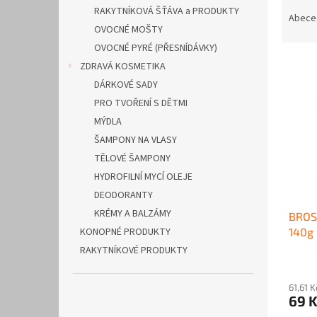
Ř
n
RAKYTNÍKOVÁ ŠŤÁVA a PRODUKTY
a
e
Abece
OVOCNÉ MOŠTY
z
l
e
OVOCNÉ PYRÉ (PŘESNÍDÁVKY)
V
n
ZDRAVÁ KOSMETIKA
ý
í
DÁRKOVÉ SADY
p
p
PRO TVOŘENÍ S DĚTMI
i
r
MÝDLA
s
o
p
ŠAMPONY NA VLASY
d
r
u
TĚLOVÉ ŠAMPONY
o
k
HYDROFILNÍ MYCÍ OLEJE
d
t
DEODORANTY
u
ů
KRÉMY A BALZÁMY
BROS
k
140g
KONOPNÉ PRODUKTY
t
ů
RAKYTNÍKOVÉ PRODUKTY
Průmě
hodno
61,61 
produ
69 
je
3,7