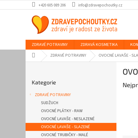
Přejít
+420 605 089 206
info@zdravepochoutky.cz
na
obsah
ZDRAVÉ POTRAVINY
ZDRAVÁ KOSMETIKA
KON
Domů
ZDRAVÉ POTRAVINY
OVOCNÉ LAVAŠE - SL
P
OVO
o
Přeskočit
s
Kategorie
kategorie
Nejpr
t
r
ZDRAVÉ POTRAVINY
a
SUDŽUCH
n
OVOCNÉ PLÁTKY - RAW
n
í
OVOCNÉ LAVAŠE - NESLAZENÉ
p
OVOCNÉ LAVAŠE - SLAZENÉ
a
OVOCNÉ TRUBIČKY - MALÉ