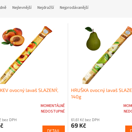
dně
Nejlevnější
Nejdražší
Nejprodávanější
KEV ovocný lavaš SLAZENÝ,
HRUŠKA ovocný lavaš SLAZE
140g
MOMENTÁLNĚ
MOM
rné
Průměrné
NEDOSTUPNÉ
NED
cení
hodnocení
Kč bez DPH
61,61 Kč bez DPH
ktu
produktu
Kč
69 Kč
je
DETAIL
3,6