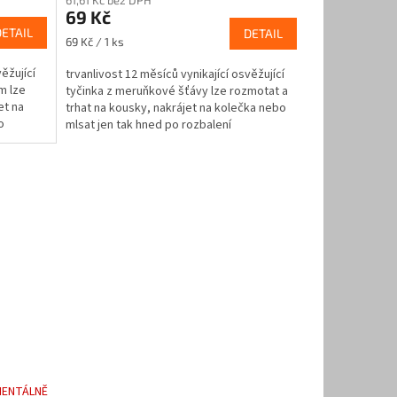
produktu
69 Kč
je
DETAIL
DETAIL
3,2
Měrná
69 Kč / 1 ks
z
cena:
5
ěžující
trvanlivost 12 měsíců vynikající osvěžující
hvězdiček.
m lze
tyčinka z meruňkové šťávy lze rozmotat a
et na
trhat na kousky, nakrájet na kolečka nebo
o
mlsat jen tak hned po rozbalení
BEZLEPKOVÁ...
ENTÁLNĚ