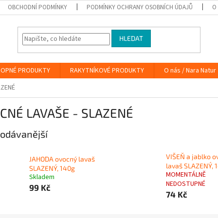
OBCHODNÍ PODMÍNKY
PODMÍNKY OCHRANY OSOBNÍCH ÚDAJŮ
O
HLEDAT
OPNÉ PRODUKTY
RAKYTNÍKOVÉ PRODUKTY
O nás / Nara Natur
AZENÉ
CNÉ LAVAŠE - SLAZENÉ
odávanější
VIŠEŇ a jablko o
JAHODA ovocný lavaš
lavaš SLAZENÝ, 
SLAZENÝ, 140g
MOMENTÁLNĚ
Skladem
NEDOSTUPNÉ
99 Kč
74 Kč