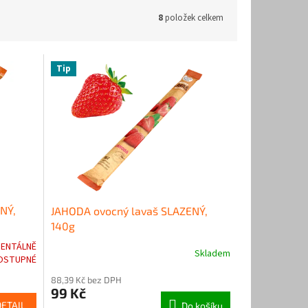
8
položek celkem
Tip
NÝ,
JAHODA ovocný lavaš SLAZENÝ,
140g
ENTÁLNĚ
Skladem
Průměrné
OSTUPNÉ
hodnocení
88,39 Kč bez DPH
produktu
99 Kč
je
DETAIL
Do košíku
3,5