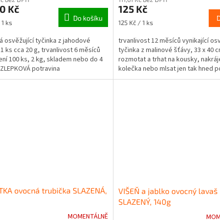
ktu
produktu
0 Kč
125 Kč
je
Do košíku
3,5
Měrná
 1 ks
125 Kč / 1 ks
z
cena:
5
á osvěžující tyčinka z jahodové
trvanlivost 12 měsíců vynikající osv
ček.
hvězdiček.
 1 ks cca 20 g, trvanlivost 6 měsíců
tyčinka z malinové šťávy, 33 x 40 c
ení 100 ks, 2 kg, skladem nebo do 4
rozmotat a trhat na kousky, nakráj
EZLEPKOVÁ potravina
kolečka nebo mlsat jen tak hned p
rozbalení...
TKA ovocná trubička SLAZENÁ,
VIŠEŇ a jablko ovocný lavaš
SLAZENÝ, 140g
MOMENTÁLNĚ
MOM