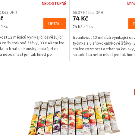
rné
Průměrné
NEDOSTUPNÉ
NED
cení
hodnocení
Kč bez DPH
66,07 Kč bez DPH
ktu
produktu
Kč
74 Kč
je
DETAIL
3,7
Měrná
 1 ks
74 Kč / 1 ks
z
cena:
5
ivost 12 měsíců vynikající osvěžující
trvanlivost 12 měsíců vynikající osv
ček.
hvězdiček.
a ze švestkové šťávy, 33 x 40 cm lze
tyčinka z višňovo-jablkové šťávy, 3
at a trhat na kousky, nakrájet na
cm lze rozmotat a trhat na kousky,
a nebo mlsat jen tak hned po
na kolečka nebo mlsat jen tak hned
ní...
O
v
l
á
d
a
c
í
p
r
v
k