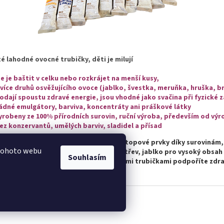
y
v
ý
p
i
s
é lahodné ovocné trubičky, děti je milují
u
ze je baštit v celku nebo rozkrájet na menší kusy,
 více druhů osvěžujícího ovoce (jablko, švestka, meruňka, hruška, br
odají spoustu zdravé energie, jsou vhodné jako svačina při fyzické z
ádné emulgátory, barviva, koncentráty ani práškové látky
yrobeny ze 100% přírodních surovin, ruční výroba, především od výr
ez konzervantů, umělých barviv, sladidel a přísad
ící tyčinky jsou bohaté na vitamíny a stopové prvky díky surovinám,
 tohoto webu
švestky pro lepší fungování a činnost střev, jablko pro vysoký obsah 
Souhlasím
 pro správné fungování srdce. Ovocnými trubičkami podpoříte zdra
vyhrazena.