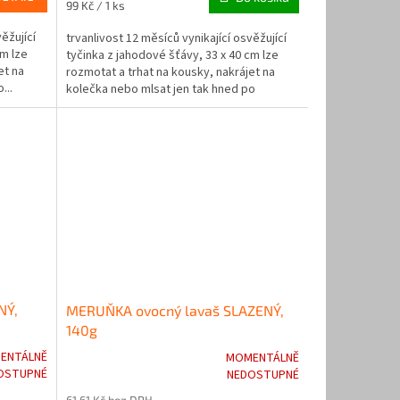
Měrná
99 Kč / 1 ks
z
cena:
5
ěžující
trvanlivost 12 měsíců vynikající osvěžující
hvězdiček.
cm lze
tyčinka z jahodové šťávy, 33 x 40 cm lze
et na
rozmotat a trhat na kousky, nakrájet na
...
kolečka nebo mlsat jen tak hned po
rozbalení...
NÝ,
MERUŇKA ovocný lavaš SLAZENÝ,
140g
ENTÁLNĚ
MOMENTÁLNĚ
Průměrné
OSTUPNÉ
NEDOSTUPNÉ
hodnocení
61,61 Kč bez DPH