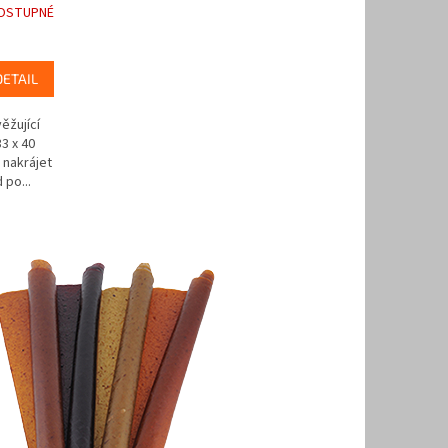
OSTUPNÉ
DETAIL
ěžující
3 x 40
 nakrájet
 po...