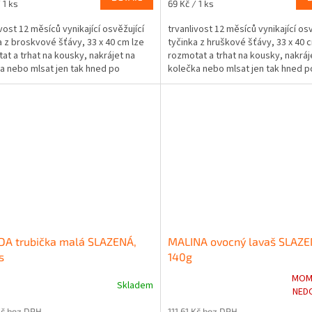
Měrná
 1 ks
69 Kč / 1 ks
z
cena:
5
ivost 12 měsíců vynikající osvěžující
trvanlivost 12 měsíců vynikající osv
ček.
hvězdiček.
a z broskvové šťávy, 33 x 40 cm lze
tyčinka z hruškové šťávy, 33 x 40 
at a trhat na kousky, nakrájet na
rozmotat a trhat na kousky, nakráj
a nebo mlsat jen tak hned po
kolečka nebo mlsat jen tak hned po
ní...
DA trubička malá SLAZENÁ,
MALINA ovocný lavaš SLAZE
s
140g
MOM
Skladem
rné
Průměrné
NED
cení
hodnocení
Kč bez DPH
111,61 Kč bez DPH