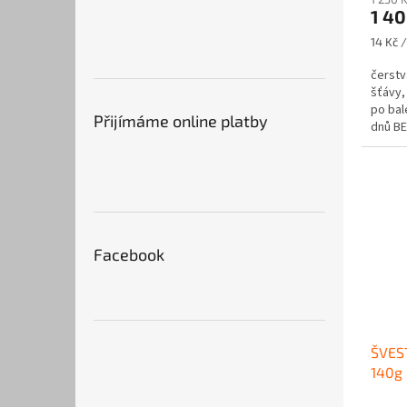
produ
1 40
je
3,1
Měrná
14 Kč /
z
cena:
5
čerstv
hvězdi
šťávy,
po bal
Přijímáme online platby
dnů B
Facebook
ŠVES
140g