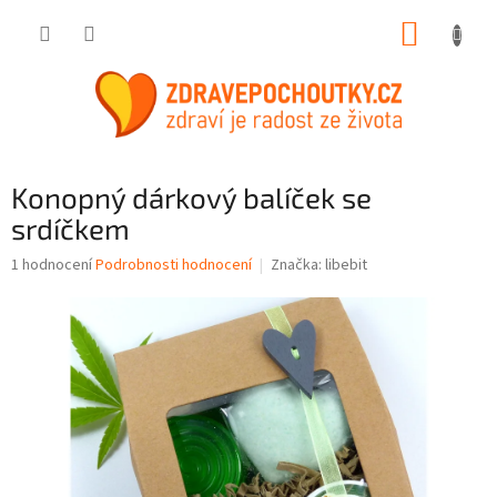
Přejít
NÁKUP
na
obsah
KOŠÍK
Konopný dárkový balíček se
srdíčkem
Průměrné
1 hodnocení
Podrobnosti hodnocení
Značka:
libebit
hodnocení
produktu
je
5,0
z
5
hvězdiček.