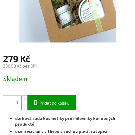
279 Kč
230,58 Kč bez DPH
Měrná
Skladem
cena:
Přidat do košíku
dárková sada kosmetiky pro milovníky konopných
produktů
ocení všichni s citlivou a suchou pletí, i atopici