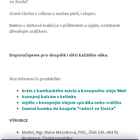
ze života".
Ocení všichni s citlivou a suchou pletí, i atopici.
Baleno v dárkové krabičce s průhledem a výplní, ozdobené
dřevěným srdíčkem.
Doporučujeme pro dospělé i děti každého věku.
Více informací k produktům:
krém z bambuckého másla a konopného oleje 90ml
konopný balzám v kelímku
mýdlo s konopným olejem spirálka nebo srdíčko
šumivá bomba do koupele "radost ze života"
VÝROBCE
libebit
, Mgr. Marie Mezníková, PhD.,
Žleb 245, 664 91
Neslovice,
Česká republika