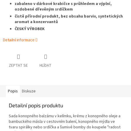
zabaleno v dárkové krabičce s průhledem a výplní,
ozdobené dřevěným srdíčkem
čistě přírodní produkt, bez obsahu barviv, syntetických
aromat a konzervantů
ČESKÝ VÝROBEK
Detailní informace
ZEPTAT SE
HLÍDAT
Popis
Diskuze
Detailní popis produktu
Sada konopného balzámu v kelímku, krému z konopného oleje a
bambuckého másla v cestovním balení, konopného mýdla ve
tvaru spirálky nebo srdíčka a šumivé bomby do koupele "radost