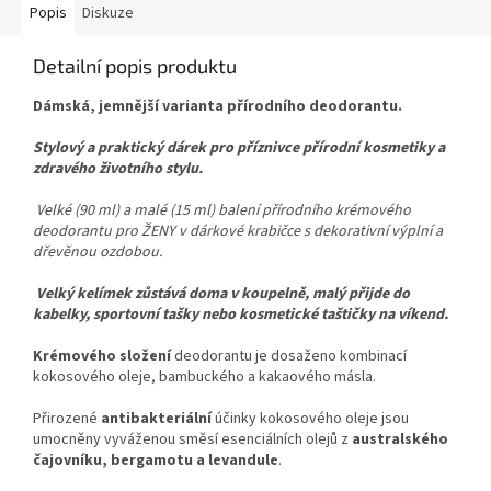
Popis
Diskuze
Detailní popis produktu
Dámská, jemnější varianta přírodního deodorantu
.
Stylový a praktický dárek pro příznivce přírodní kosmetiky a
zdravého životního stylu.
Velké (90 ml) a malé (15 ml) balení přírodního krémového
deodorantu pro ŽENY v dárkové krabičce s dekorativní výplní a
dřevěnou ozdobou.
Velký kelímek zůstává doma v koupelně, malý přijde do
kabelky, sportovní tašky nebo kosmetické taštičky na víkend.
Krémového složení
deodorantu je dosaženo kombinací
kokosového oleje, bambuckého a kakaového másla.
Přirozené
antibakteriální
účinky kokosového oleje jsou
umocněny vyváženou směsí esenciálních olejů z
australského
čajovníku, bergamotu a levandule
.