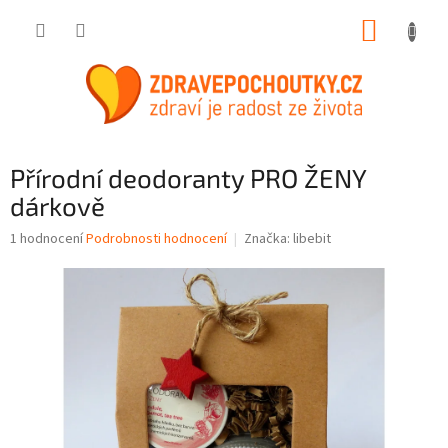
Přejít
NÁKUP
na
obsah
KOŠÍK
Přírodní deodoranty PRO ŽENY
dárkově
Průměrné
1 hodnocení
Podrobnosti hodnocení
Značka:
libebit
hodnocení
produktu
je
5,0
z
5
hvězdiček.