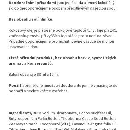
Deodoračními přísadami
jsou jedlá soda a jemný kukuřičný
škrob (nedoporučujeme osobám přecitlivělým na jedlou sodu).
Bez obsahu solí hliníku.
Kokosový olej je při běžné pokojové teplotě tuhý, taje při 24C,
změna skupenství při vyšších teplotách proto není na závadu.
Případně doporučujeme promíchat, pevné částice se mohou
usazovat na dno.
Čistě přírodní produkt, bez obsahu barviv, syntetických
aromat a konzervantů.
Balení obsahuje 90 ml a 15 ml
Použití:
přiměřené množství deodorantu jemně vmasírujte do
podpaží a nechte krátce vstřebat.
Ingredients/INCI:
Sodium Bicarbonate, Cocos Nucifera Oil,
Butyrospermum Parkii Butter, Theoborma Cacao Seed Butter,
Zea Mays Starch, Tocopherol (Vit.E), Lavandula Angustifolia Oil,
Citrus Aurantium Bergamia Peel Oil, Melaleuca Alternifolia Leaf