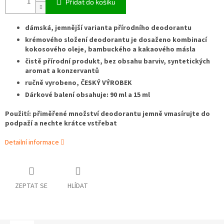
Přidat do košíku
dámská, jemnější varianta přírodního deodorantu
krémového složení
deodorantu je dosaženo kombinací
kokosového oleje, bambuckého a kakaového másla
čistě přírodní produkt, bez obsahu barviv, syntetických
aromat a konzervantů
ručně vyrobeno, ČESKÝ VÝROBEK
Dárkové balení obsahuje: 90 ml a 15 ml
Použití: přiměřené množství deodorantu jemně vmasírujte do
podpaží a nechte krátce vstřebat
Detailní informace
ZEPTAT SE
HLÍDAT