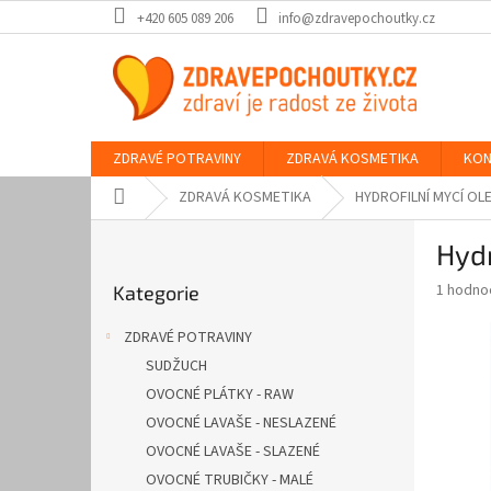
Přejít
+420 605 089 206
info@zdravepochoutky.cz
na
obsah
ZDRAVÉ POTRAVINY
ZDRAVÁ KOSMETIKA
KON
Domů
ZDRAVÁ KOSMETIKA
HYDROFILNÍ MYCÍ OL
P
Hydr
o
Přeskočit
s
Průměr
1 hodno
Kategorie
kategorie
t
hodnoce
r
produkt
ZDRAVÉ POTRAVINY
a
je
SUDŽUCH
4,0
n
z
OVOCNÉ PLÁTKY - RAW
n
5
í
OVOCNÉ LAVAŠE - NESLAZENÉ
hvězdič
p
OVOCNÉ LAVAŠE - SLAZENÉ
a
OVOCNÉ TRUBIČKY - MALÉ