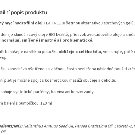
ailní popis produktu
ý mycí hydrofilní olej
TEA TREE je šetrnou alternativou sprchových gelů,
adem je slunečnicový olej v BIO kvalitě, přídavek avokádového oleje a směsi
i normální, smíšené i mastné až problematické
.
ití: Nanášejte na vlhkou pokožku
obličeje a celého těla
, vmasírujte, poté
-up.
žku zanechává ošetřenou a vláčnou, často není třeba následné použití kré
ní pleti je možné spojit s kosmetickou masáží obličeje a dekoltu.
sahuje syntetické parfémy, barviva ani konzervanty.
m balení s pumpičkou: 120 ml
edients/INCI:
Helianthus Annuus Seed Oil, Persea Gratissima Oil, Laureth-2, M
Oil