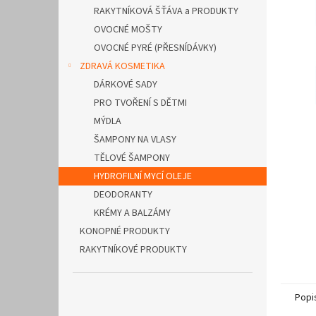
n
RAKYTNÍKOVÁ ŠŤÁVA a PRODUKTY
e
OVOCNÉ MOŠTY
l
OVOCNÉ PYRÉ (PŘESNÍDÁVKY)
ZDRAVÁ KOSMETIKA
DÁRKOVÉ SADY
PRO TVOŘENÍ S DĚTMI
MÝDLA
ŠAMPONY NA VLASY
TĚLOVÉ ŠAMPONY
HYDROFILNÍ MYCÍ OLEJE
DEODORANTY
KRÉMY A BALZÁMY
KONOPNÉ PRODUKTY
RAKYTNÍKOVÉ PRODUKTY
Popi