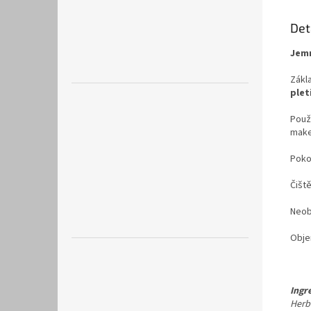
Det
Jemn
Zákl
plet
Použ
make
Poko
Čiště
Neob
Obje
Ingr
Herb 