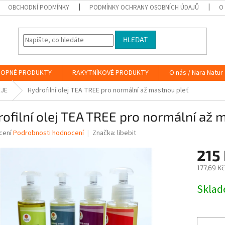
OBCHODNÍ PODMÍNKY
PODMÍNKY OCHRANY OSOBNÍCH ÚDAJŮ
O
HLEDAT
OPNÉ PRODUKTY
RAKYTNÍKOVÉ PRODUKTY
O nás / Nara Natur
EJE
Hydrofilní olej TEA TREE pro normální až mastnou pleť
ofilní olej TEA TREE pro normální až 
né
cení
Podrobnosti hodnocení
Značka:
libebit
ní
215
u
177,69 K
Měrná
Skla
cena:
ek.