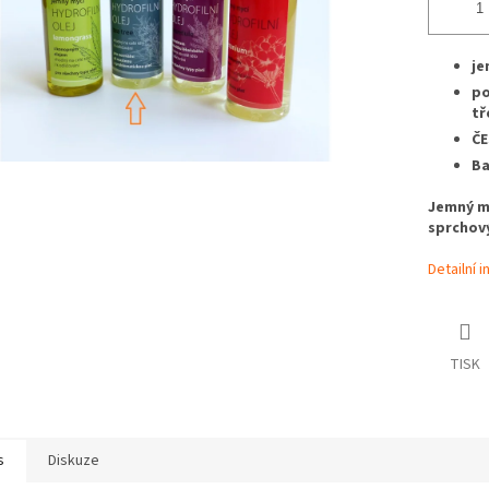
je
po
tř
ČE
Ba
Jemný my
sprchový
Detailní 
TISK
s
Diskuze