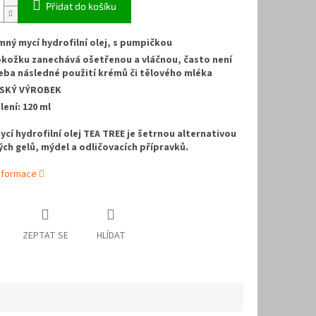
Přidat do košíku
mný mycí hydrofilní olej, s pumpičkou
kožku zanechává ošetřenou a vláčnou, často není
eba následné použití krémů či tělového mléka
SKÝ VÝROBEK
lení: 120 ml
cí hydrofilní olej TEA TREE je šetrnou alternativou
ch gelů, mýdel a odličovacích přípravků.
informace
ZEPTAT SE
HLÍDAT