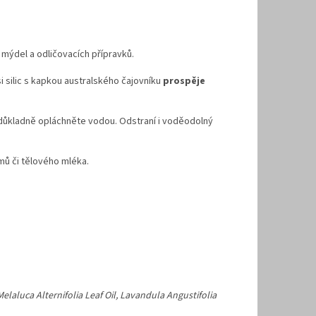
 mýdel a odličovacích přípravků.
 silic s kapkou australského čajovníku
prospěje
 důkladně opláchněte vodou. Odstraní i voděodolný
mů či tělového mléka.
elaluca Alternifolia Leaf Oil, Lavandula Angustifolia