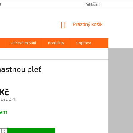
 NÁS / NARA NATUR
ZDRAVÉ MLSÁNÍ
KONTAKTY
Přihlášení
DOPRAVA
NÁKUPNÍ
Prázdný košík
KOŠÍK
Zdravé mlsání
Kontakty
Doprava
mastnou pleť
 Kč
č bez DPH
dem