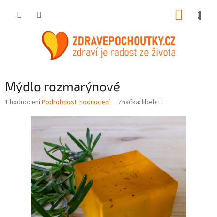
Přejít
NÁKUP
na
obsah
KOŠÍK
Mýdlo rozmarýnové
Průměrné
1 hodnocení
Podrobnosti hodnocení
Značka:
libebit
hodnocení
produktu
je
5,0
z
5
hvězdiček.