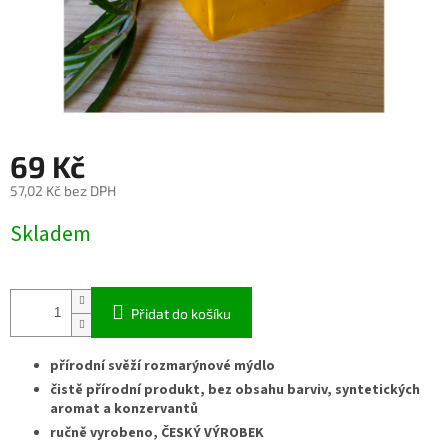
69 Kč
57,02 Kč bez DPH
Měrná
Skladem
cena:
Přidat do košíku
přírodní svěží rozmarýnové mýdlo
čistě přírodní produkt, bez obsahu barviv, syntetických
aromat a konzervantů
ručně vyrobeno, ČESKÝ VÝROBEK