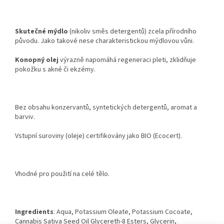
Skutečné mýdlo
(nikoliv směs detergentů) zcela přírodního
původu. Jako takové nese charakteristickou mýdlovou vůni.
Konopný olej
výrazně napomáhá regeneraci pleti, zklidňuje
pokožku s akné či ekzémy.
Bez obsahu konzervantů, syntetických detergentů, aromat a
barviv.
Vstupní suroviny (oleje) certifikovány jako BIO (Ecocert).
Vhodné pro použití na celé tělo.
Ingredients
: Aqua, Potassium Oleate, Potassium Cocoate,
Cannabis Sativa Seed Oil Glycereth-8 Esters, Glycerin,