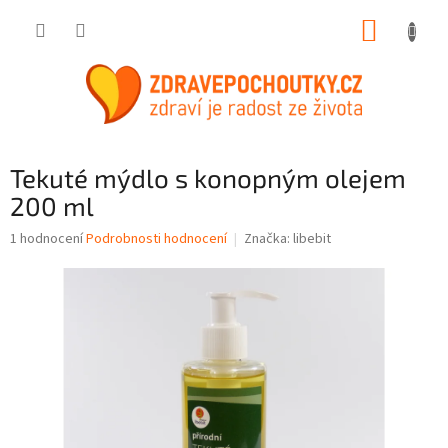
Přejít
NÁKUP
na
obsah
KOŠÍK
Tekuté mýdlo s konopným olejem
200 ml
Průměrné
1 hodnocení
Podrobnosti hodnocení
Značka:
libebit
hodnocení
produktu
je
5,0
z
5
hvězdiček.