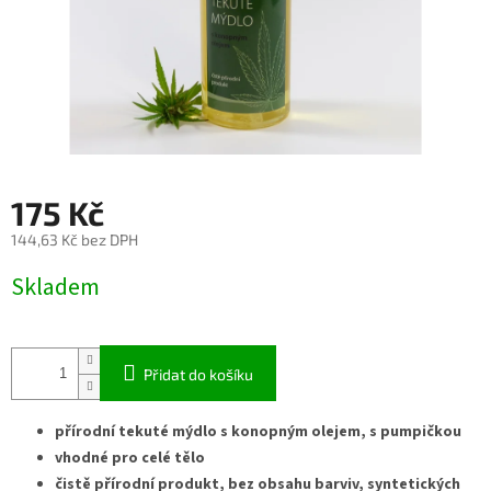
175 Kč
144,63 Kč bez DPH
Měrná
Skladem
cena:
Přidat do košíku
přírodní tekuté mýdlo s konopným olejem, s pumpičkou
vhodné pro celé tělo
čistě přírodní produkt, bez obsahu barviv, syntetických