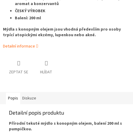
aromat a konzervantů
ČESKÝ VÝROBEK
Balení: 200 ml
Mýdla s konopným olejem jsou vhodná především pro osoby
trpící atopickými ekzémy, lupenkou nebo akné.
Detailní informace
ZEPTAT SE
HLÍDAT
Popis
Diskuze
Detailní popis produktu
Přírodní tekuté mýdlo s konopným olejem, balení 200 ml s
pumpičkou.