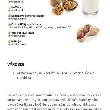
VÝROBCE
Arman Hakobyan, Nádražní 65, 664 17 Tetčice, Česká
republika
Osvěžující tyčinky jsou bohaté na vitamíny a stopové prvky díky
surovinám, ze kterých jsou zpracované. Již naše babičky nám
dávali švestky pro lepší fungování a činnost střev, jablko pro
vysoký obsah draslíků a vlákniny, meruňky pro posílení imunity a