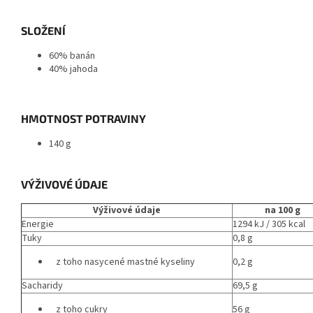
SLOŽENÍ
60% banán
40% jahoda
HMOTNOST POTRAVINY
140 g
VÝŽIVOVÉ ÚDAJE
Výživové údaje
na 100 g
Energie
1294 kJ / 305 kcal
Tuky
0,8 g
z toho nasycené mastné kyseliny
0,2 g
Sacharidy
69,5 g
z toho cukry
56 g