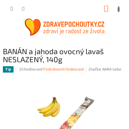
Přejít
NÁKUP
na
obsah
KOŠÍK
BANÁN a jahoda ovocný lavaš
NESLAZENÝ, 140g
Průměrné
10 hodnocení
Podrobnosti hodnocení
Značka:
NARA natur
Tip
hodnocení
produktu
je
3,6
z
5
hvězdiček.