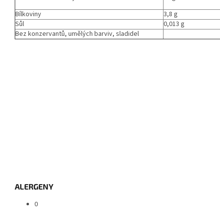
Bílkoviny
3,8 g
Sůl
0,013 g
Bez konzervantů, umělých barviv, sladidel
ALERGENY
0