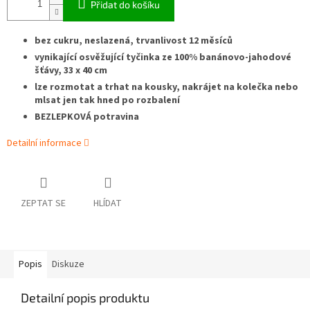
Přidat do košíku
bez cukru, neslazená, trvanlivost 12 měsíců
vynikající osvěžující tyčinka ze 100% banánovo-jahodové
šťávy, 33 x 40 cm
lze rozmotat a trhat na kousky, nakrájet na kolečka nebo
mlsat jen tak hned po rozbalení
BEZLEPKOVÁ potravina
Detailní informace
ZEPTAT SE
HLÍDAT
Popis
Diskuze
Detailní popis produktu