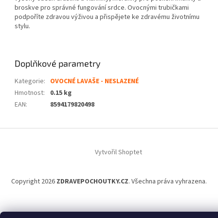
broskve pro správné fungování srdce. Ovocnými trubičkami
podpoříte zdravou výživou a přispějete ke zdravému životnímu
stylu.
Doplňkové parametry
Kategorie
:
OVOCNÉ LAVAŠE - NESLAZENÉ
Hmotnost
:
0.15 kg
EAN
:
8594179820498
Z
á
Vytvořil Shoptet
p
a
t
Copyright 2026
ZDRAVEPOCHOUTKY.CZ
. Všechna práva vyhrazena.
í