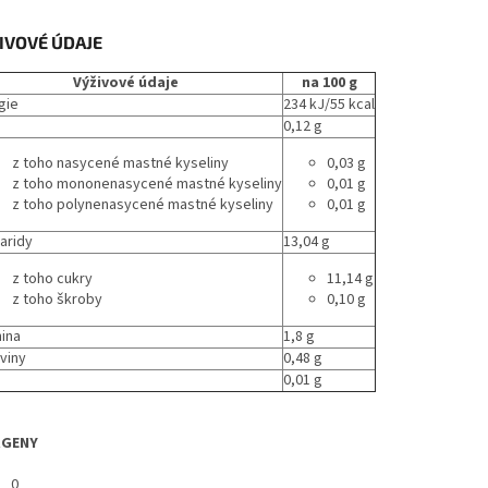
IVOVÉ ÚDAJE
Výživové údaje
na 100 g
gie
234 kJ/55 kca
l
0,12 g
z toho nasycené mastné kyseliny
0,03 g
z toho mononenasycené mastné kyseliny
0,01 g
z toho polynenasycené mastné kyseliny
0,01 g
aridy
13,04 g
z toho cukry
11,14 g
z toho škroby
0,10 g
nina
1,8 g
oviny
0,48 g
0,01 g
RGENY
0