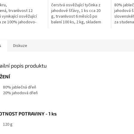
kru,
čerstvá osvěžující tyčinka z
80% jableč
ená, trvanlivost 12
jahodové šťávy, 1 ks cca 20
jahodová š
 vynikající osvěžující
g, trvanlivost 6 měsíců po
slovenskéh
a ze 100% jahodovo-
balení 100 ks, 2 kg, skladem
za studena
vé šťávy, 33 x 40 cm lze
nebo do 4 dnů BEZLEPKOVÁ
přidaného 
at a trhat na kousky,
potravina
přísad a šk
et na kolečka nebo...
s
Diskuze
ailní popis produktu
ŽENÍ
80% jablečná dřeň
20% jahodová dřeň
TNOST POTRAVINY - 1 ks
120 g