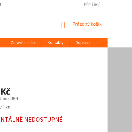
 NÁS / NARA NATUR
ZDRAVÉ MLSÁNÍ
KONTAKTY
Přihlášení
DOPRAVA
NÁKUPNÍ
Prázdný košík
KOŠÍK
Zdravé mlsání
Kontakty
Doprava
 Kč
č bez DPH
/ 1 ks
NTÁLNĚ NEDOSTUPNÉ