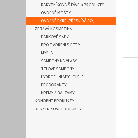
n
RAKYTNÍKOVÁ ŠŤÁVA a PRODUKTY
e
OVOCNÉ MOŠTY
l
OVOCNÉ PYRÉ (PŘESNÍDÁVKY)
ZDRAVÁ KOSMETIKA
DÁRKOVÉ SADY
PRO TVOŘENÍ S DĚTMI
MÝDLA
ŠAMPONY NA VLASY
TĚLOVÉ ŠAMPONY
HYDROFILNÍ MYCÍ OLEJE
DEODORANTY
KRÉMY A BALZÁMY
KONOPNÉ PRODUKTY
RAKYTNÍKOVÉ PRODUKTY