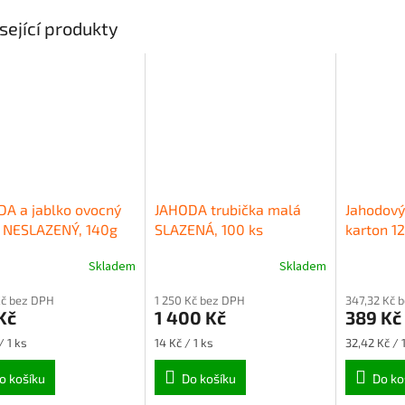
sející produkty
A a jablko ovocný
JAHODA trubička malá
Jahodový
š NESLAZENÝ, 140g
SLAZENÁ, 100 ks
karton 12
Skladem
Skladem
rné
Průměrné
Průměrné
cení
hodnocení
hodnocení
Kč bez DPH
1 250 Kč bez DPH
347,32 Kč 
ktu
produktu
produktu
Kč
1 400 Kč
389 Kč
je
je
3,1
5,0
Měrná
Měrná
/ 1 ks
14 Kč / 1 ks
32,42 Kč / 
z
z
cena:
cena:
5
5
o košíku
Do košíku
Do ko
ček.
hvězdiček.
hvězdiček.