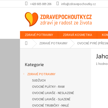
Přejít
+420 605 089 206
info@zdravepochoutky.cz
na
obsah
ZDRAVÉ POTRAVINY
ZDRAVÁ KOSMETIKA
KON
Domů
ZDRAVÉ POTRAVINY
OVOCNÉ PYRÉ (PŘESN
P
Jaho
o
Přeskočit
s
Průměr
1 hodno
Kategorie
kategorie
t
hodnoce
r
produkt
ZDRAVÉ POTRAVINY
a
je
SUDŽUCH
5,0
n
z
OVOCNÉ PLÁTKY - RAW
n
5
í
OVOCNÉ LAVAŠE - NESLAZENÉ
hvězdič
p
OVOCNÉ LAVAŠE - SLAZENÉ
a
OVOCNÉ TRUBIČKY - MALÉ