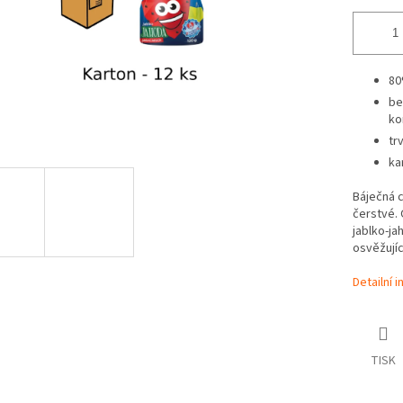
80
be
ko
tr
ka
Báječná c
čerstvé.
jablko-ja
osvěžujíc
Detailní 
TISK