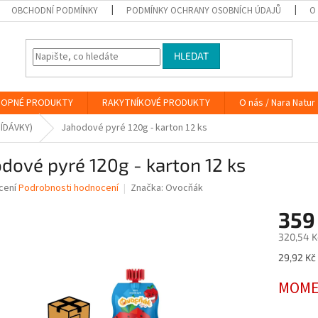
OBCHODNÍ PODMÍNKY
PODMÍNKY OCHRANY OSOBNÍCH ÚDAJŮ
O
HLEDAT
OPNÉ PRODUKTY
RAKYTNÍKOVÉ PRODUKTY
O nás / Nara Natur
ÍDÁVKY)
Jahodové pyré 120g - karton 12 ks
dové pyré 120g - karton 12 ks
né
cení
Podrobnosti hodnocení
Značka:
Ovocňák
ní
359
u
320,54 K
Měrná
29,92 Kč 
cena:
ek.
MOME