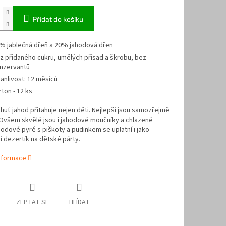
Přidat do košíku
% jablečná dřeň a 20% jahodová dřen
z přidaného cukru, umělých přísad a škrobu, bez
nzervantů
vanlivost: 12 měsíců
rton - 12 ks
huť jahod přitahuje nejen děti. Nejlepší jsou samozřejmě
 Ovšem skvělé jsou i jahodové moučníky a chlazené
hodové pyré s piškoty a pudinkem se uplatní i jako
í dezertík na dětské párty.
informace
ZEPTAT SE
HLÍDAT