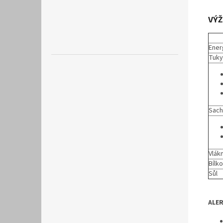
VÝŽ
Ener
Tuky
Sach
Vlák
Bílk
Sůl
ALE