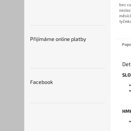
bez cu
neslaz
měsíců
tyčink
jablko
rozmot
nakráj
Přijímáme online platby
Popi
Det
SLO
Facebook
HMO