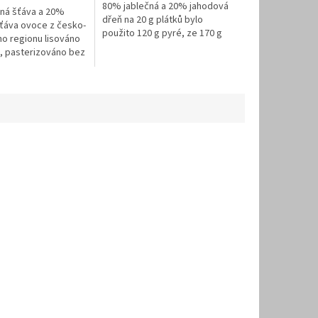
80% jablečná a 20% jahodová
ná šťáva a 20%
dřeň na 20 g plátků bylo
ťáva ovoce z česko-
použito 120 g pyré, ze 170 g
o regionu lisováno
čerstvého ovoce bez
, pasterizováno bez
přidaného cukru, umělých
cukru, umělých
přísad a škrobu,...
robu, bez...