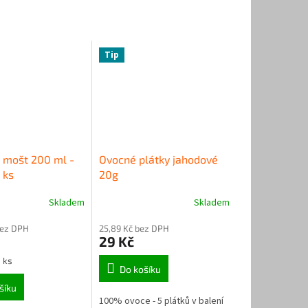
Tip
 mošt 200 ml -
Ovocné plátky jahodové
 ks
20g
Skladem
Skladem
Průměrné
hodnocení
bez DPH
25,89 Kč bez DPH
produktu
29 Kč
je
5,0
1 ks
z
Do košíku
5
šíku
hvězdiček.
100% ovoce - 5 plátků v balení