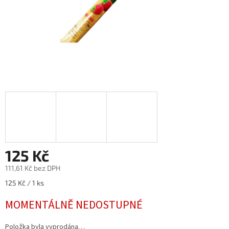
125 Kč
111,61 Kč bez DPH
Měrná
125 Kč / 1 ks
cena:
MOMENTÁLNĚ NEDOSTUPNÉ
Položka byla vyprodána…