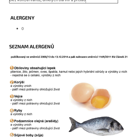
Bez konzervantů, umělých barviv a přísad
ALERGENY
0
SEZNAM ALERGENŮ