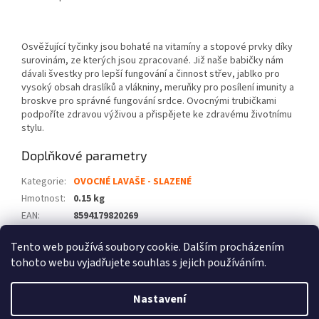
Osvěžující tyčinky jsou bohaté na vitamíny a stopové prvky díky
surovinám, ze kterých jsou zpracované. Již naše babičky nám
dávali švestky pro lepší fungování a činnost střev, jablko pro
vysoký obsah draslíků a vlákniny, meruňky pro posílení imunity a
broskve pro správné fungování srdce. Ovocnými trubičkami
podpoříte zdravou výživou a přispějete ke zdravému životnímu
stylu.
Doplňkové parametry
Kategorie
:
OVOCNÉ LAVAŠE - SLAZENÉ
Hmotnost
:
0.15 kg
EAN
:
8594179820269
Položka byla vyprodána…
Tento web používá soubory cookie. Dalším procházením
tohoto webu vyjadřujete souhlas s jejich používáním.
Z
á
Nastavení
Vytvořil Shoptet
p