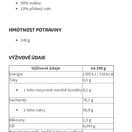
90% malina
10% přidaný cukr
HMOTNOST POTRAVINY
140 g
VÝŽIVOVÉ ÚDAJE
Výživové údaje
na 100 g
Energie
1385 kJ / 326 kcal
Tuky
0,5 g
z toho nasycené mastné kyseliny
0,1 g
Sacharidy
78,1 g
z toho cukry
58,9 g
Bílkoviny
1,5 g
Sůl
0,043 g