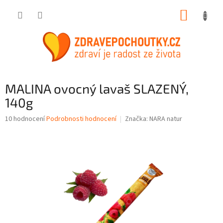
Přejít
NÁKUP
na
obsah
KOŠÍK
MALINA ovocný lavaš SLAZENÝ,
140g
Průměrné
10 hodnocení
Podrobnosti hodnocení
Značka:
NARA natur
hodnocení
produktu
je
3,5
z
5
hvězdiček.