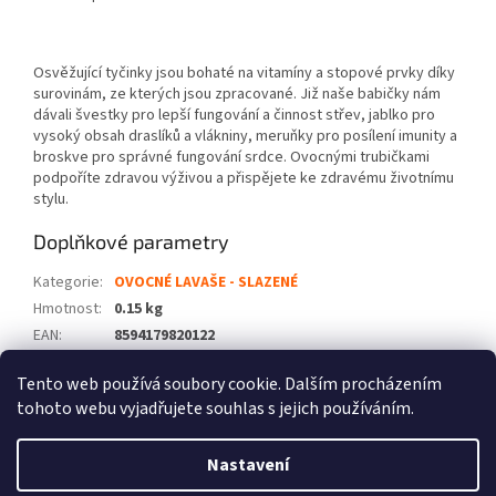
Osvěžující tyčinky jsou bohaté na vitamíny a stopové prvky díky
surovinám, ze kterých jsou zpracované. Již naše babičky nám
dávali švestky pro lepší fungování a činnost střev, jablko pro
vysoký obsah draslíků a vlákniny, meruňky pro posílení imunity a
broskve pro správné fungování srdce. Ovocnými trubičkami
podpoříte zdravou výživou a přispějete ke zdravému životnímu
stylu.
Doplňkové parametry
Kategorie
:
OVOCNÉ LAVAŠE - SLAZENÉ
Hmotnost
:
0.15 kg
EAN
:
8594179820122
Položka byla vyprodána…
Tento web používá soubory cookie. Dalším procházením
tohoto webu vyjadřujete souhlas s jejich používáním.
Z
á
Nastavení
Vytvořil Shoptet
p