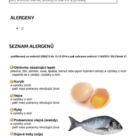
Bez konzervantů, umělých barviv a přísad
ALERGENY
0
SEZNAM ALERGENŮ