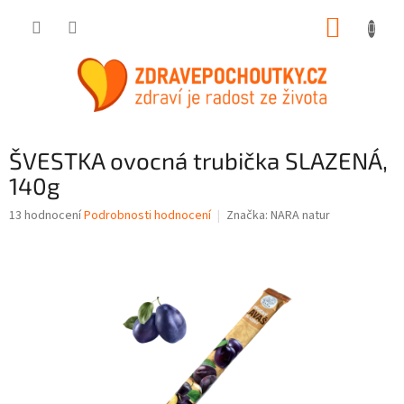
Přejít
NÁKUP
na
obsah
KOŠÍK
ŠVESTKA ovocná trubička SLAZENÁ,
140g
Průměrné
13 hodnocení
Podrobnosti hodnocení
Značka:
NARA natur
hodnocení
produktu
je
3,6
z
5
hvězdiček.