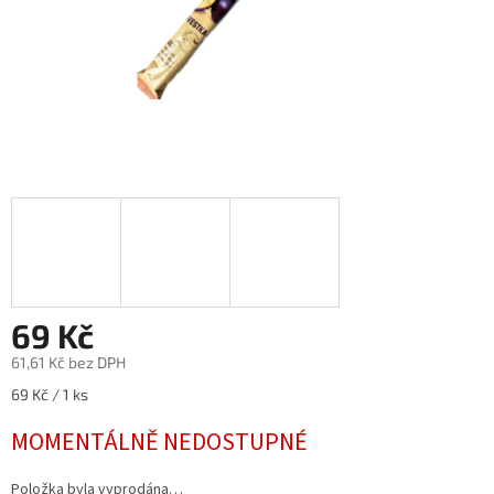
69 Kč
61,61 Kč bez DPH
Měrná
69 Kč / 1 ks
cena:
MOMENTÁLNĚ NEDOSTUPNÉ
Položka byla vyprodána…