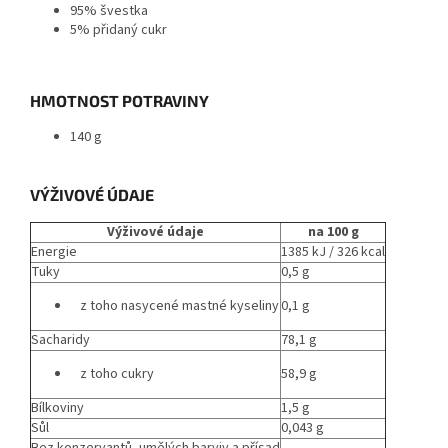
95% švestka
5% přidaný cukr
HMOTNOST POTRAVINY
140 g
VÝŽIVOVÉ ÚDAJE
Výživové údaje
na 100 g
Energie
1385 kJ / 326 kcal
Tuky
0,5 g
z toho nasycené mastné kyseliny
0,1 g
Sacharidy
78,1 g
z toho cukry
58,9 g
Bílkoviny
1,5 g
Sůl
0,043 g