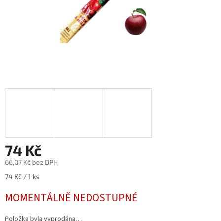
74 Kč
66,07 Kč bez DPH
Měrná
74 Kč / 1 ks
cena:
MOMENTÁLNĚ NEDOSTUPNÉ
Položka byla vyprodána…