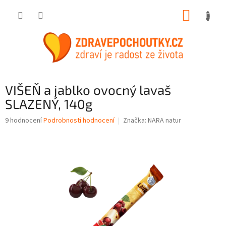
Přejít
NÁKUP
na
obsah
KOŠÍK
VIŠEŇ a jablko ovocný lavaš
SLAZENÝ, 140g
Průměrné
9 hodnocení
Podrobnosti hodnocení
Značka:
NARA natur
hodnocení
produktu
je
3,7
z
5
hvězdiček.