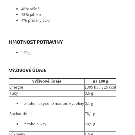
48% višně
48% jablko
4% přidaný cukr
HMOTNOST POTRAVINY
140 g
VÝŽIVOVÉ ÚDAJE
Výživové údaje
na 100 g
Energie
1385 kJ / 326 kcal
Tuky
0,5 g
z toho nasycené mastné kyseliny
0,1 g
Sacharidy
78,1 g
z toho cukry
58,9 g
Bílkoviny
1,5 g