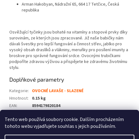
Arman Hakobyan, Nádražní 65, 664 17 Tetčice, Česká
republika
Osvěžující tyčinky jsou bohaté na vitamíny a stopové prvky díky
surovinám, ze kterých jsou zpracované. Již naše babičky nám
dávali švestky pro lepší fungování a činnost střev, jablko pro
vysoký obsah draslíků a vlákniny, meruňky pro posílení imunity a
broskve pro správné fungování srdce. Ovocnými trubičkami
podpoříte zdravou výživou a přispějete ke zdravému životnímu
stylu.
Doplňkové parametry
Kategorie
:
OVOCNÉ LAVAŠE - SLAZENÉ
Hmotnost
:
0.15 kg
EAN
:
8594179820184
Položka byla vyprodána…
Tento web používá soubory cookie. Dalším procházením
tohoto webu vyjadřujete souhlas s jejich používáním.
Z
á