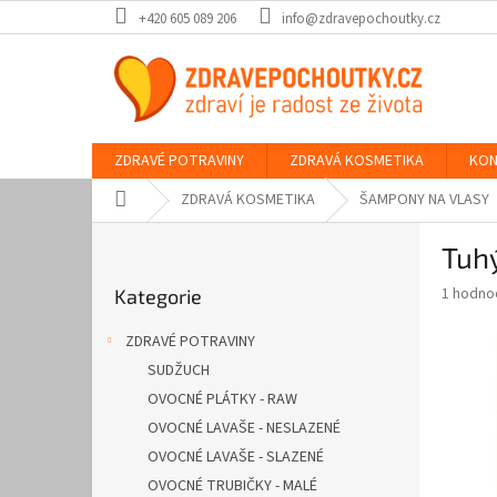
Přejít
+420 605 089 206
info@zdravepochoutky.cz
na
obsah
ZDRAVÉ POTRAVINY
ZDRAVÁ KOSMETIKA
KON
Domů
ZDRAVÁ KOSMETIKA
ŠAMPONY NA VLASY
P
Tuh
o
Přeskočit
s
Průměr
1 hodno
Kategorie
kategorie
t
hodnoce
r
produkt
ZDRAVÉ POTRAVINY
a
je
SUDŽUCH
5,0
n
z
OVOCNÉ PLÁTKY - RAW
n
5
í
OVOCNÉ LAVAŠE - NESLAZENÉ
hvězdič
p
OVOCNÉ LAVAŠE - SLAZENÉ
a
OVOCNÉ TRUBIČKY - MALÉ