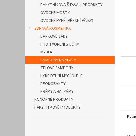
n
RAKYTNÍKOVÁ ŠŤÁVA a PRODUKTY
e
OVOCNÉ MOŠTY
l
OVOCNÉ PYRÉ (PŘESNÍDÁVKY)
ZDRAVÁ KOSMETIKA
DÁRKOVÉ SADY
PRO TVOŘENÍ S DĚTMI
MÝDLA
ŠAMPONY NA VLASY
TĚLOVÉ ŠAMPONY
HYDROFILNÍ MYCÍ OLEJE
DEODORANTY
KRÉMY A BALZÁMY
KONOPNÉ PRODUKTY
RAKYTNÍKOVÉ PRODUKTY
Popi