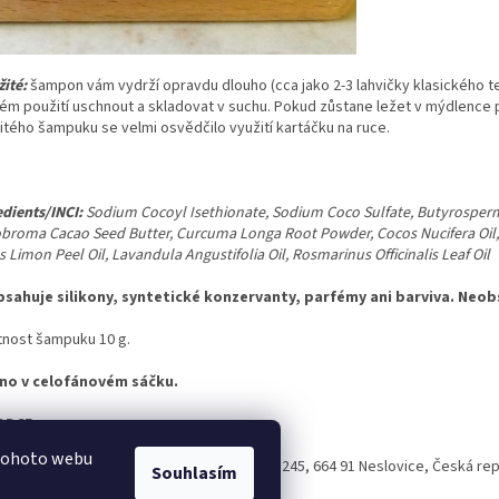
ité:
šampon vám vydrží opravdu dlouho (cca jako 2-3 lahvičky klasického 
ém použití uschnout a skladovat v suchu. Pokud zůstane ležet v mýdlence p
itého šampuku se velmi osvědčilo využití kartáčku na ruce.
edients/INCI:
Sodium Cocoyl Isethionate, Sodium Coco Sulfate, Butyrospermu
broma Cacao Seed Butter, Curcuma Longa Root Powder, Cocos Nucifera Oil, La
s Limon Peel Oil, Lavandula Angustifolia Oil, Rosmarinus Officinalis Leaf Oil
sahuje silikony, syntetické konzervanty, parfémy ani barviva. Ne
nost šampuku 10 g.
no v celofánovém sáčku.
OBCE
 tohoto webu
libebit
, Mgr. Marie Mezníková, PhD.,
Žleb 245, 664 91 Neslovice,
Česká rep
Souhlasím