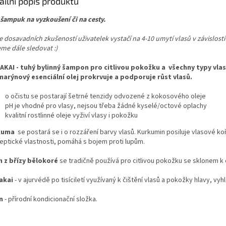
ailní popis produktu
 šampuk na vyzkoušení či na cesty.
 dosavadních zkušeností uživatelek vystačí na 4-10 umytí vlasů v závislosti 
me dále sledovat :)
AKAI - tuhý bylinný šampon pro citlivou pokožku a všechny typy vlas
arýnový esenciální olej prokrvuje a podporuje růst vlasů.
o očistu se postarají šetrné tenzidy odvozené z kokosového oleje
pH je vhodné pro vlasy, nejsou třeba žádné kyselé/octové oplachy
kvalitní rostlinné oleje vyživí vlasy i pokožku
kuma
se postará se i o rozzáření barvy vlasů. Kurkumin posiluje vlasové k
septické vlastnosti, pomáhá s bojem proti lupům.
h z břízy bělokoré
se tradičně používá pro citlivou pokožku se sklonem
akai
- v ajurvédě po tisíciletí využívaný k čištění vlasů a pokožky hlavy, vy
n
- přírodní kondicionační složka.