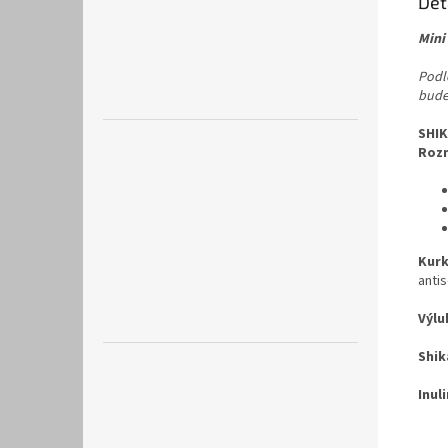
Det
Mini
Podle
bude
SHIK
Rozm
Kur
anti
Výlu
Shik
Inuli