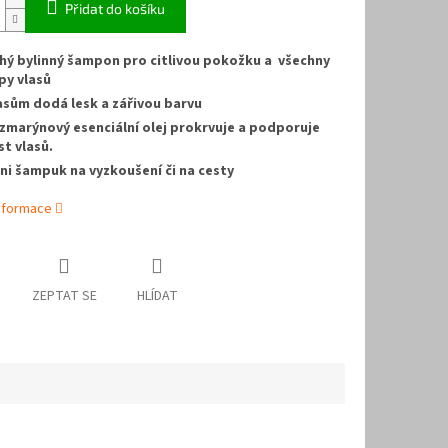
Přidat do košíku
hý bylinný šampon pro citlivou pokožku a všechny
py vlasů
asům dodá lesk a zářivou barvu
zmarýnový esenciální olej prokrvuje a podporuje
st vlasů.
ni šampuk na vyzkoušení či na cesty
informace
ZEPTAT SE
HLÍDAT