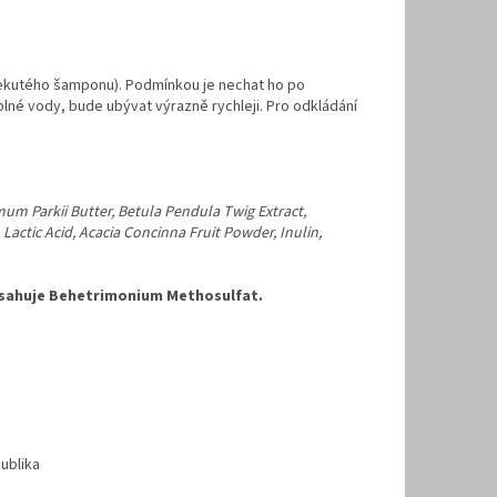
tekutého šamponu). Podmínkou je nechat ho po
lné vody, bude ubývat výrazně rychleji. Pro odkládání
m Parkii Butter, Betula Pendula Twig Extract,
ctic Acid, Acacia Concinna Fruit Powder, Inulin,
obsahuje Behetrimonium Methosulfat.
ublika