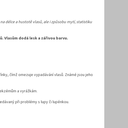
na délce a hustotě vlasů, ale i způsobu mytí, statistiku
ů. Vlasům dodá lesk a zářivou barvu.
ořínky, čímž omezuje vypadávání vlasů. Známé jsou jeho
 k ekzémům a vyrážkám.
hledávaný při problémy s lupy či lupénkou.