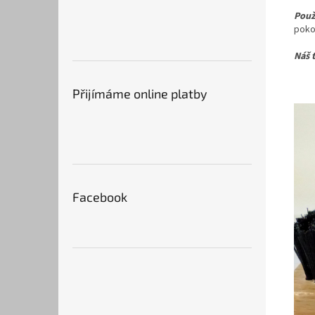
Použi
poko
Náš t
Přijímáme online platby
Facebook