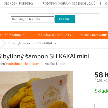
OBCHODNÍ PODMÍNKY
PODMÍNKY OCHRANY OSOBNÍCH ÚDAJŮ
O
HLEDAT
OPNÉ PRODUKTY
RAKYTNÍKOVÉ PRODUKTY
O nás / Nara Natur
Tuhý bylinný šampon SHIKAKAI mini
ý bylinný šampon SHIKAKAI mini
né
cení
Podrobnosti hodnocení
Značka:
libebit
ní
58 
u
47,93 Kč
Měrná
Skla
cena:
ek.