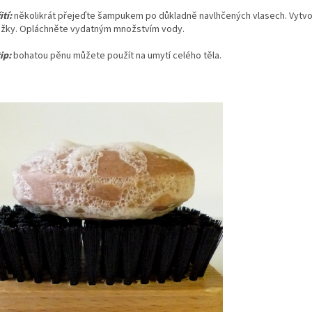
tí:
několikrát přejeďte šampukem po důkladně navlhčených vlasech. Vytvoř
žky. Opláchněte vydatným množstvím vody.
ip:
bohatou pěnu můžete použít na umytí celého těla.