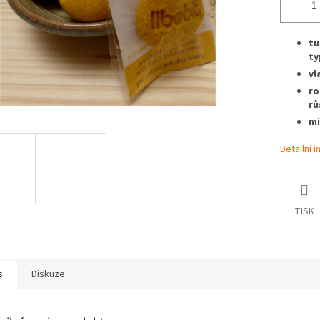
tu
ty
vl
ro
rů
mi
Detailní 
TISK
s
Diskuze