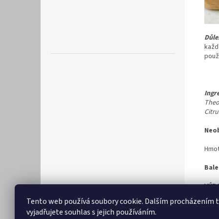
Důlež
každ
použ
Ingr
Theo
Citru
Neob
Hmot
Bale
VÝR
Tento web používá soubory cookie. Dalším procházením
vyjadřujete souhlas s jejich používáním.