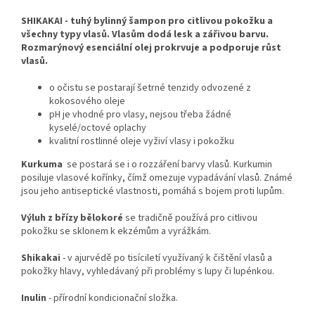
SHIKAKAI - tuhý bylinný šampon pro citlivou pokožku a
všechny typy vlasů. Vlasům dodá lesk a zářivou barvu.
Rozmarýnový esenciální olej prokrvuje a podporuje růst
vlasů.
o očistu se postarají šetrné tenzidy odvozené z
kokosového oleje
pH je vhodné pro vlasy, nejsou třeba žádné
kyselé/octové oplachy
kvalitní rostlinné oleje vyživí vlasy i pokožku
Kurkuma
se postará se i o rozzáření barvy vlasů. Kurkumin
posiluje vlasové kořínky, čímž omezuje vypadávání vlasů. Známé
jsou jeho antiseptické vlastnosti, pomáhá s bojem proti lupům.
Výluh z břízy bělokoré
se tradičně používá pro citlivou
pokožku se sklonem k ekzémům a vyrážkám.
Shikakai
- v ajurvédě po tisíciletí využívaný k čištění vlasů a
pokožky hlavy, vyhledávaný při problémy s lupy či lupénkou.
Inulin
- přírodní kondicionační složka.