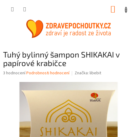
Přejít
NÁKUP
na
obsah
KOŠÍK
Tuhý bylinný šampon SHIKAKAI v
papírové krabičce
Průměrné
3 hodnocení
Podrobnosti hodnocení
Značka:
libebit
hodnocení
produktu
je
4,0
z
5
hvězdiček.