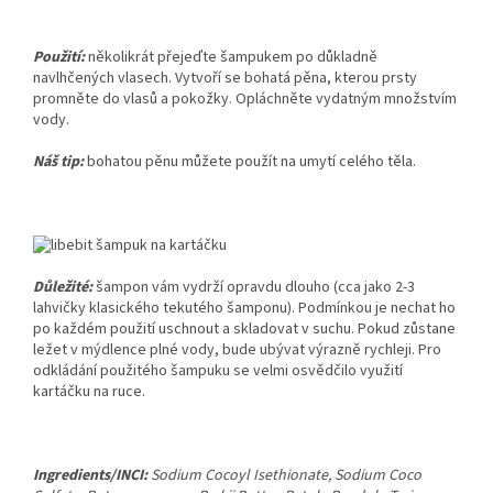
Použití:
několikrát přejeďte šampukem po důkladně
navlhčených vlasech. Vytvoří se bohatá pěna, kterou prsty
promněte do vlasů a pokožky. Opláchněte vydatným množstvím
vody.
Náš tip:
bohatou pěnu můžete použít na umytí celého těla.
Důležité:
šampon vám vydrží opravdu dlouho (cca jako 2-3
lahvičky klasického tekutého šamponu). Podmínkou je nechat ho
po každém použití uschnout a skladovat v suchu. Pokud zůstane
ležet v mýdlence plné vody, bude ubývat výrazně rychleji. Pro
odkládání použitého šampuku se velmi osvědčilo využití
kartáčku na ruce.
Ingredients/INCI:
Sodium Cocoyl Isethionate, Sodium Coco