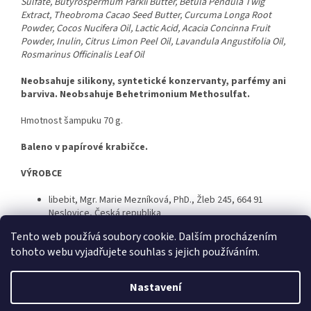
Sulfate, Butyrospermum Parkii Butter, Betula Pendula Twig
Extract, Theobroma Cacao Seed Butter, Curcuma Longa Root
Powder, Cocos Nucifera Oil, Lactic Acid, Acacia Concinna Fruit
Powder, Inulin, Citrus Limon Peel Oil, Lavandula Angustifolia Oil,
Rosmarinus Officinalis Leaf Oil
Neobsahuje silikony, syntetické konzervanty, parfémy ani
barviva. Neobsahuje Behetrimonium Methosulfat.
Hmotnost šampuku 70 g.
Baleno v papírové krabičce.
VÝROBCE
libebit
, Mgr. Marie Mezníková, PhD.,
Žleb 245, 664 91
Neslovice,
Česká republika
Tento web používá soubory cookie. Dalším procházením
tohoto webu vyjadřujete souhlas s jejich používáním.
Z
á
Nastavení
Vytvořil Shoptet
p
a