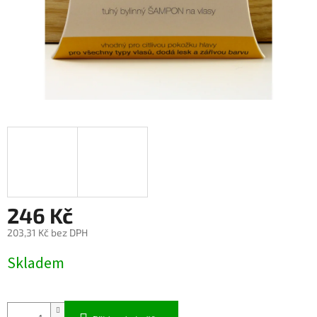
246 Kč
203,31 Kč bez DPH
Měrná
Skladem
cena: